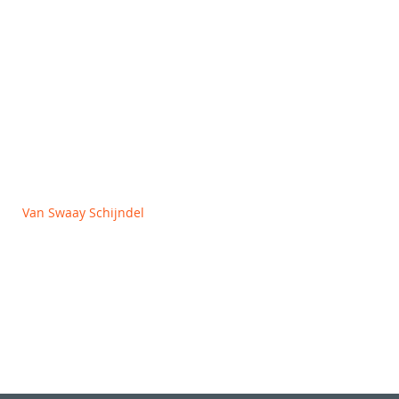
OVER ONS
Algemene voorwaarden
Privacy en Cookie policy
Van Swaay Schijndel
Vlagheide 2
5482 NM Schijndel
+31 (0)413 312727
info@vanswaay.nl