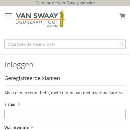
Ga naar de Van Swaay website
Ga
naar
W
de
inhoud
Inloggen
Geregistreerde klanten
Als u een account hebt, meld u dan aan met uw e-mailadres.
E-mail
Wachtwoord