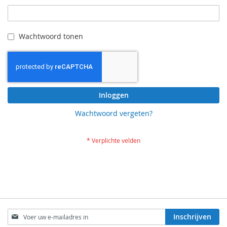
Wachtwoord tonen
Inloggen
Wachtwoord vergeten?
Abonneer
Inschrijven
u