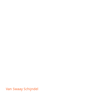
Kinderspelen
Accessoires en toebehoren
Outlet
OVER ONS
Algemene voorwaarden
Privacy en Cookie policy
Van Swaay Schijndel
Vlagheide 2
5482 NM Schijndel