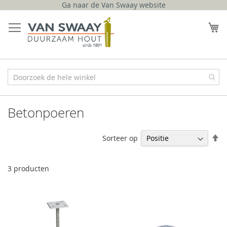
Ga naar de Van Swaay website
Ga
naar
W
de
inhoud
Betonpoeren
V
Sorteer op
h
na
la
3
producten
so