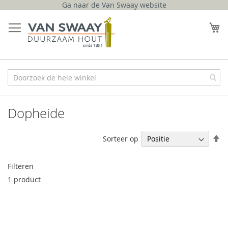
Ga naar de Van Swaay website
Ga
naar
W
de
inhoud
Dopheide
V
Sorteer op
h
na
Filteren
la
so
1
product