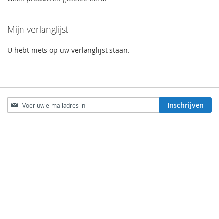
Mijn verlanglijst
U hebt niets op uw verlanglijst staan.
Abonneer
Inschrijven
u
op
onze
KLANTENSERVICE
nieuwsbrief
Contact
Populaire zoektermen
Uitgebreid zoeken