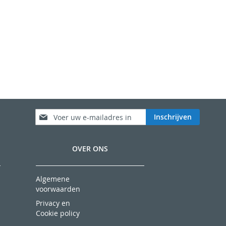
Abonneer
Inschrijven
u
op
onze
OVER ONS
nieuwsbrief
Algemene
voorwaarden
Privacy en
Cookie policy