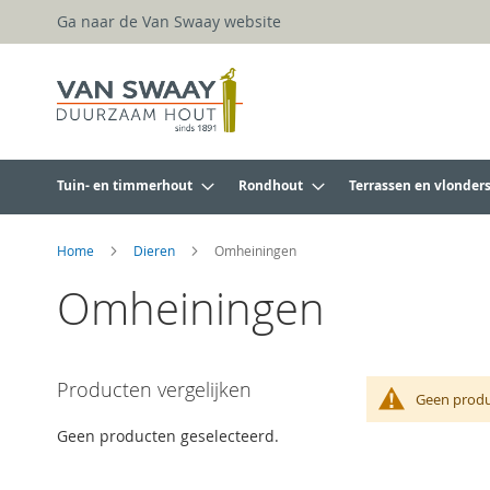
Ga
Ga naar de Van Swaay website
naar
de
inhoud
Tuin- en timmerhout
Rondhout
Terrassen en vlonder
Home
Dieren
Omheiningen
Omheiningen
Producten vergelijken
Geen produ
Geen producten geselecteerd.