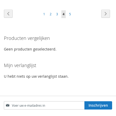
Pagina
Pagina
Vorige
Pagin
Volge
Pagina
Pagina
Pagina
U
Pagina
1
2
3
4
5
lees
momenteel
Producten vergelijken
pagina
Geen producten geselecteerd.
Mijn verlanglijst
U hebt niets op uw verlanglijst staan.
Abonneer
Inschrijven
u
op