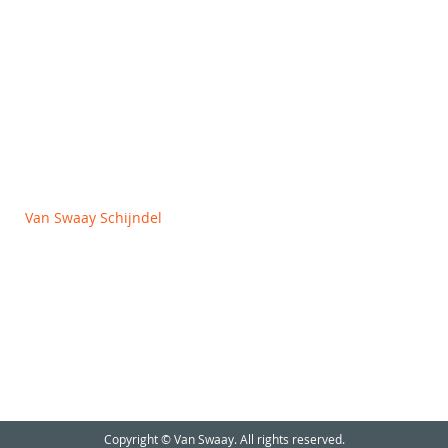
Algemene voorwaarden
Privacy en Cookie policy
Van Swaay Schijndel
Vlagheide 2
5482 NM Schijndel
+31 (0)413 312727
info@vanswaay.nl
Copyright © Van Swaay. All rights reserved.