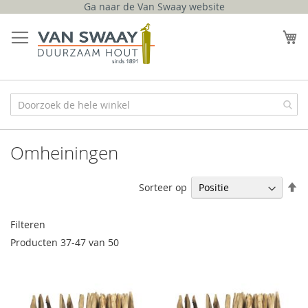
Ga naar de Van Swaay website
Ga
naar
W
de
inhoud
Omheiningen
V
Sorteer op
h
na
Filteren
la
so
Producten
37
-
47
van
50