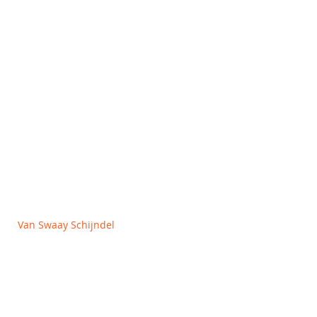
Outlet
OVER ONS
Algemene voorwaarden
Privacy en Cookie policy
Van Swaay Schijndel
Vlagheide 2
5482 NM Schijndel
+31 (0)413 312727