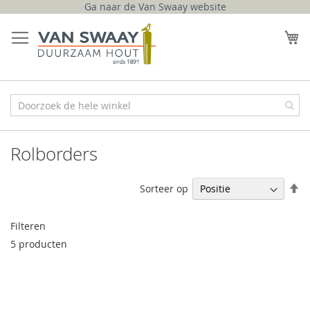
Ga naar de Van Swaay website
Ga
naar
W
de
inhoud
Rolborders
V
Sorteer op
h
na
Filteren
la
so
5
producten