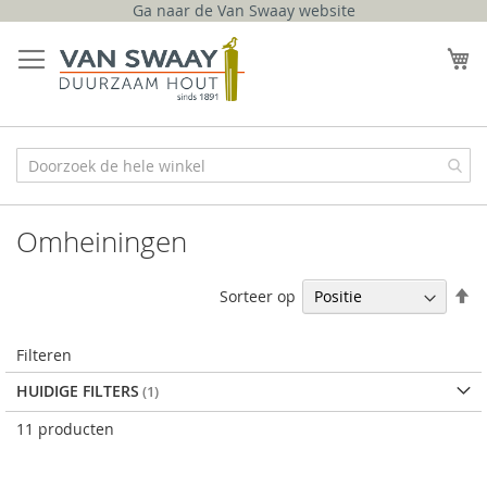
Ga naar de Van Swaay website
Ga
naar
W
de
inhoud
Omheiningen
V
Sorteer op
h
na
Filteren
la
so
HUIDIGE FILTERS
11
producten