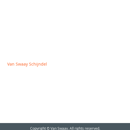
Algemene voorwaarden
Privacy en Cookie policy
Van Swaay Schijndel
Vlagheide 2
5482 NM Schijndel
+31 (0)413 312727
info@vanswaay.nl
Copyright © Van Swaay. All rights reserved.