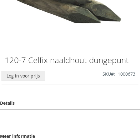
120-7 Celfix naaldhout dungepunt
Ga
naar
het
SKU
1000673
Log in voor prijs
begin
van
de
afbeeldingen-
gallerij
Details
Meer informatie