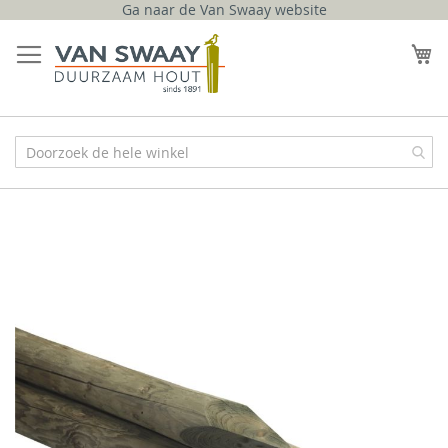
Ga naar de Van Swaay website
Ga
naar
W
de
inhoud
Ga
naar
het
einde
van
de
afbeeldingen-
gallerij