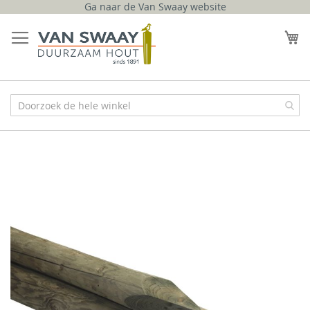
Ga naar de Van Swaay website
Ga
naar
W
de
inhoud
Ga
naar
het
einde
van
de
afbeeldingen-
gallerij