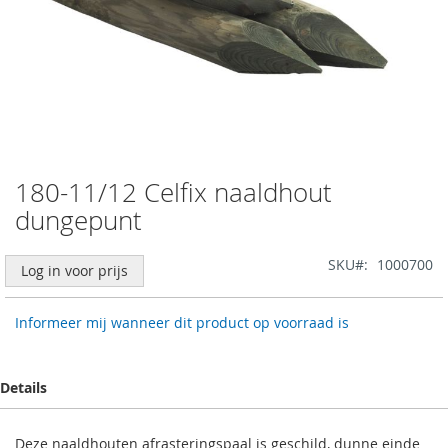
180-11/12 Celfix naaldhout
Ga
naar
dungepunt
het
begin
SKU
1000700
van
Log in voor prijs
de
afbeeldingen-
Informeer mij wanneer dit product op voorraad is
gallerij
Details
Deze naaldhouten afrasteringspaal is geschild, dunne einde