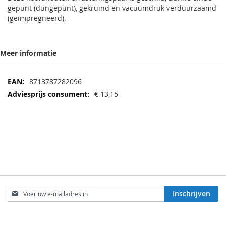
gepunt (dungepunt), gekruind en vacuümdruk verduurzaamd
(geïmpregneerd).
Meer informatie
Meer
8713787282096
informatie
€ 13,15
Abonneer
Inschrijven
u
op
onze
KLANTENSERVICE