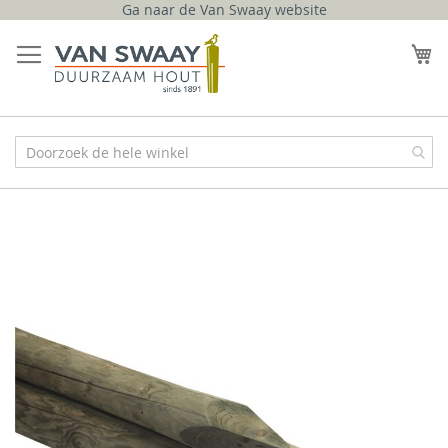
Ga naar de Van Swaay website
Ga
naar
W
de
inhoud
Ga
naar
het
einde
van
de
afbeeldingen-
gallerij