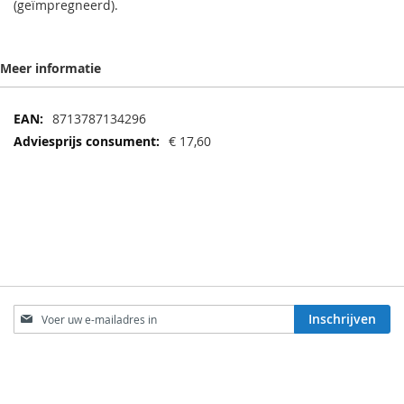
(geïmpregneerd).
Meer informatie
Meer
8713787134296
informatie
€ 17,60
Abonneer
Inschrijven
u
op
onze
KLANTENSERVICE
nieuwsbrief