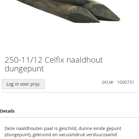
250-11/12 Celfix naaldhout
Ga
naar
dungepunt
het
begin
SKU
1000731
van
Log in voor prijs
de
afbeeldingen-
gallerij
Details
Deze naaldhouten paal is geschild, dunne einde gepunt
(dungepunt), gekruind en vacuümdruk verduurzaamd