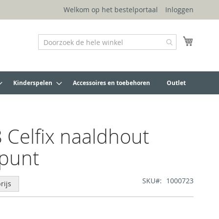
Welkom op het bestelportaal
Inloggen
Winkel
Kinderspelen
Accessoires en toebehoren
Outlet
 Celfix naaldhout
punt
SKU
1000723
rijs