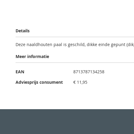
Ga
naar
Details
het
begin
Deze naaldhouten paal is geschild, dikke einde gepunt (
van
de
Meer informatie
afbeeldingen-
gallerij
Meer
EAN
8713787134258
informatie
Adviesprijs consument
€ 11,95