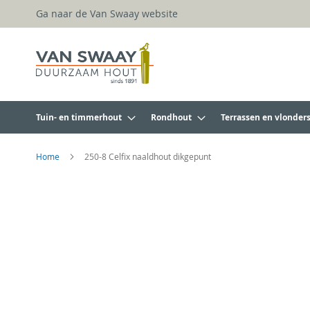
Ga
Ga naar de Van Swaay website
naar
de
inhoud
Tuin- en timmerhout
Rondhout
Terrassen en vlonder
Home
250-8 Celfix naaldhout dikgepunt
Ga
naar
het
einde
van
de
afbeeldingen-
gallerij