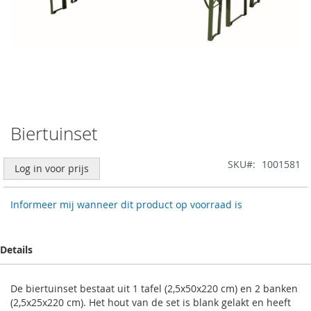
Biertuinset
Ga
naar
het
SKU
1001581
Log in voor prijs
begin
van
de
Informeer mij wanneer dit product op voorraad is
afbeeldingen-
gallerij
Details
De biertuinset bestaat uit 1 tafel (2,5x50x220 cm) en 2 banken
(2,5x25x220 cm). Het hout van de set is blank gelakt en heeft