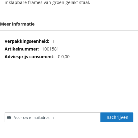
inklapbare frames van groen gelakt staal.
Meer informatie
Meer
1
informatie
1001581
€ 0,00
Abonneer
Inschrijven
u
op
onze
KLANTENSERVICE