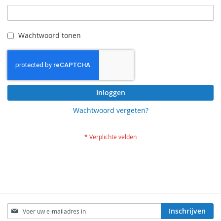
Wachtwoord tonen
Inloggen
Wachtwoord vergeten?
Abonneer
Inschrijven
u