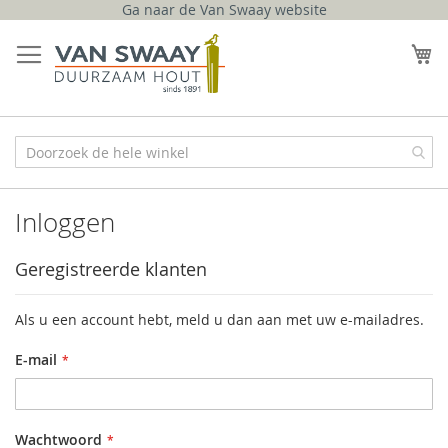
Ga naar de Van Swaay website
Ga
naar
W
de
inhoud
Inloggen
Geregistreerde klanten
Als u een account hebt, meld u dan aan met uw e-mailadres.
E-mail
Wachtwoord