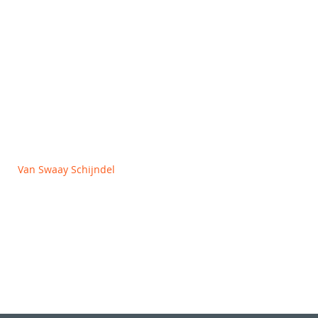
OVER ONS
Algemene voorwaarden
Privacy en Cookie policy
Van Swaay Schijndel
Vlagheide 2
5482 NM Schijndel
+31 (0)413 312727
info@vanswaay.nl