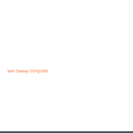
OVER ONS
Algemene voorwaarden
Privacy en Cookie policy
Van Swaay Schijndel
Vlagheide 2
5482 NM Schijndel
+31 (0)413 312727
info@vanswaay.nl