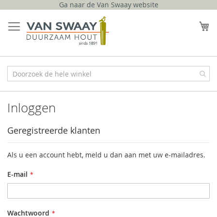
Ga naar de Van Swaay website
Ga
naar
W
de
inhoud
Inloggen
Geregistreerde klanten
Als u een account hebt, meld u dan aan met uw e-mailadres.
E-mail
Wachtwoord