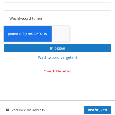
Wachtwoord tonen
Inloggen
Wachtwoord vergeten?
Abonneer
Inschrijven
u