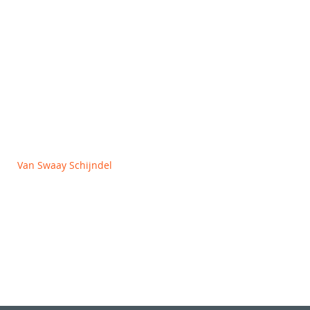
OVER ONS
Algemene voorwaarden
Privacy en Cookie policy
Van Swaay Schijndel
Vlagheide 2
5482 NM Schijndel
+31 (0)413 312727
info@vanswaay.nl