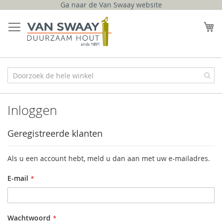
Ga naar de Van Swaay website
Ga
naar
W
de
inhoud
Inloggen
Geregistreerde klanten
Als u een account hebt, meld u dan aan met uw e-mailadres.
E-mail
Wachtwoord