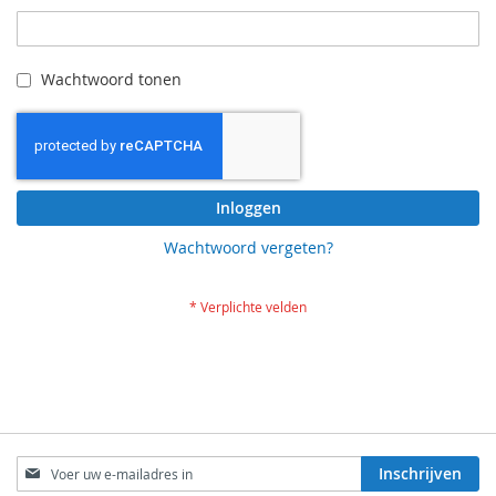
Wachtwoord tonen
Inloggen
Wachtwoord vergeten?
Abonneer
Inschrijven
u