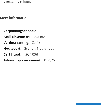
overschilderbaar.
Meer informatie
Meer
1
informatie
1003162
Celfix
Grenen, Naaldhout
FSC 100%
€ 58,75
Abonneer