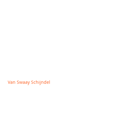
OVER ONS
Algemene voorwaarden
Privacy en Cookie policy
Van Swaay Schijndel
Vlagheide 2
5482 NM Schijndel
+31 (0)413 312727
info@vanswaay.nl