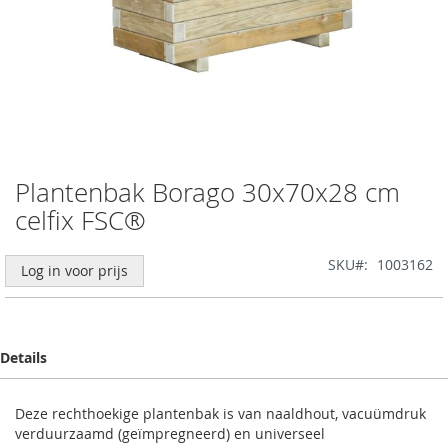
Plantenbak Borago 30x70x28 cm
Ga
naar
celfix FSC®
het
begin
SKU
1003162
van
Log in voor prijs
de
afbeeldingen-
gallerij
Details
Deze rechthoekige plantenbak is van naaldhout, vacuümdruk
verduurzaamd (geïmpregneerd) en universeel