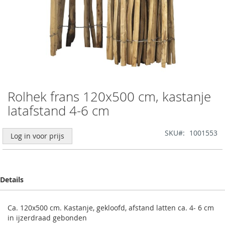
Rolhek frans 120x500 cm, kastanje
Ga
naar
latafstand 4-6 cm
het
begin
SKU
1001553
van
Log in voor prijs
de
afbeeldingen-
gallerij
Details
Ca. 120x500 cm. Kastanje, gekloofd, afstand latten ca. 4- 6 cm
in ijzerdraad gebonden