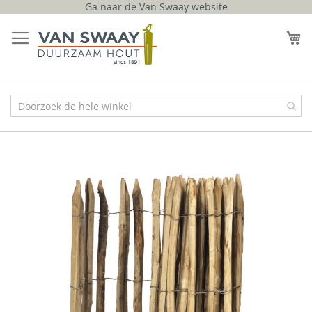
Ga naar de Van Swaay website
Ga
naar
W
de
inhoud
Ga
naar
het
einde
van
de
afbeeldingen-
gallerij