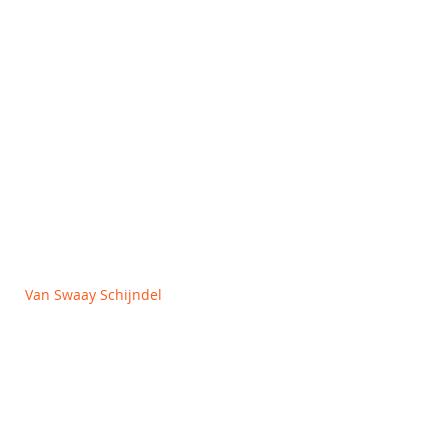
Outlet
OVER ONS
Algemene voorwaarden
Privacy en Cookie policy
Van Swaay Schijndel
Vlagheide 2
5482 NM Schijndel
+31 (0)413 312727
info@vanswaay.nl