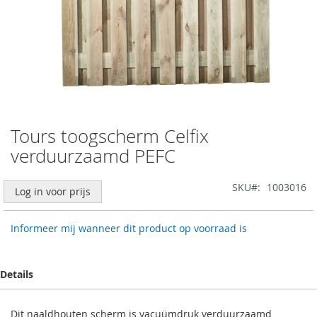
Tours toogscherm Celfix
Ga
naar
verduurzaamd PEFC
het
begin
SKU
1003016
van
Log in voor prijs
de
afbeeldingen-
Informeer mij wanneer dit product op voorraad is
gallerij
Details
Dit naaldhouten scherm is vacuümdruk verduurzaamd