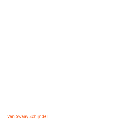
Kinderspelen
Accessoires en toebehoren
Outlet
OVER ONS
Algemene voorwaarden
Privacy en Cookie policy
Van Swaay Schijndel
Vlagheide 2
5482 NM Schijndel